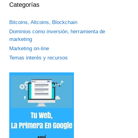
c
Categorías
ó
a
n
r
Bitcoins, Altcoins, Blockchain
i
:
c
Dominios como inversión, herramienta de
o
marketing
Marketing on-line
Temas interés y recursos